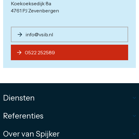
Koekoeksedijk 8a
4761 PJ Zevenbergen
info@vsib.nl
0522 252589
Diensten
Referenties
Over van Spijker