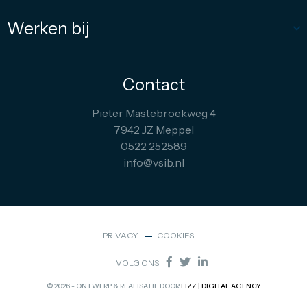
Werken bij
Contact
Pieter Mastebroekweg 4
7942 JZ Meppel
0522 252589
info@vsib.nl
PRIVACY
COOKIES
VOLG ONS
© 2026 - ONTWERP & REALISATIE DOOR
FIZZ | DIGITAL AGENCY