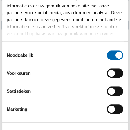
informatie over uw gebruik van onze site met onze
partners voor social media, adverteren en analyse. Deze
Bijlage 2
partners kunnen deze gegevens combineren met andere
Selecteer bestand
informatie die u aan ze heeft verstrekt of die ze hebben
verzameld op basis van uw gebruik van hun services.
Ja,
ik ik ga akkoord met de
privacy verklaring
Toestemmingsselectie
Noodzakelijk
Voorkeuren
VERZENDEN
Statistieken
Marketing