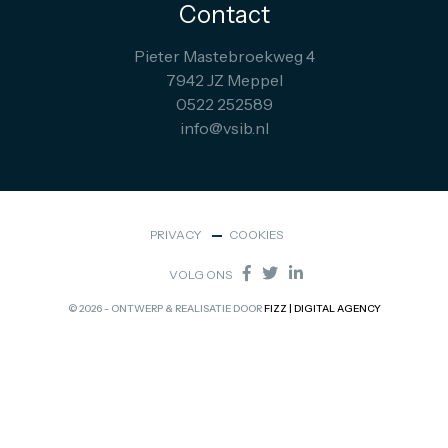
Contact
Pieter Mastebroekweg 4
7942 JZ Meppel
0522 252589
info@vsib.nl
PRIVACY
COOKIES
VOLG ONS
© 2026 - ONTWERP & REALISATIE DOOR
FIZZ | DIGITAL AGENCY