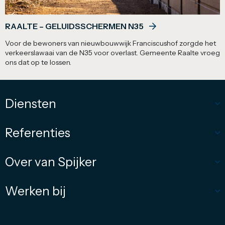
RAALTE – GELUIDSSCHERMEN N35
Voor de bewoners van nieuwbouwwijk Franciscushof zorgde het
verkeerslawaai van de N35 voor overlast. Gemeente Raalte vroeg
ons dat op te lossen.
Diensten
Referenties
Over van Spijker
Werken bij