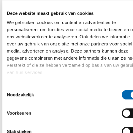
Grondwerk
Deze website maakt gebruik van cookies
We gebruiken cookies om content en advertenties te
Spoorwerk
personaliseren, om functies voor social media te bieden en 
ons websiteverkeer te analyseren. Ook delen we informatie
Constructiewerk
over uw gebruik van onze site met onze partners voor social
media, adverteren en analyse. Deze partners kunnen deze
Betonbouw
gegevens combineren met andere informatie die u aan ze he
verstrekt of die ze hebben verzameld op basis van uw gebru
Prefab beton
van hun services.
Betonreparatie
Toestemmingsselectie
Noodzakelijk
Engineering
Materieelverhuur
Voorkeuren
Tijdelijke bruggen
Statistieken