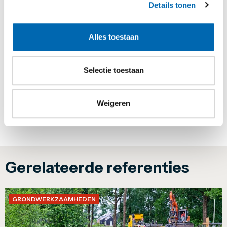
Details tonen
Materieelverhuur
Alles toestaan
Tijdelijke bruggen
Damwanden
Selectie toestaan
Mallenmakerij
Weigeren
Onderhoud
Gerelateerde referenties
GRONDWERKZAAMHEDEN