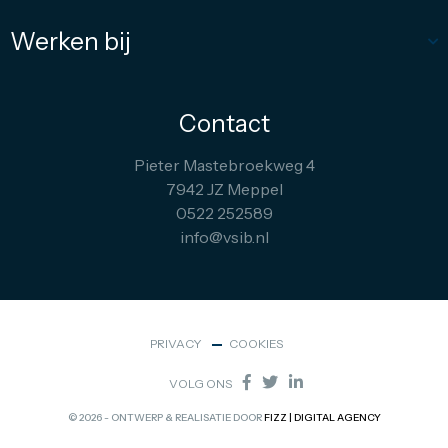
Werken bij
Contact
Pieter Mastebroekweg 4
7942 JZ Meppel
0522 252589
info@vsib.nl
PRIVACY
COOKIES
VOLG ONS
© 2026 - ONTWERP & REALISATIE DOOR
FIZZ | DIGITAL AGENCY