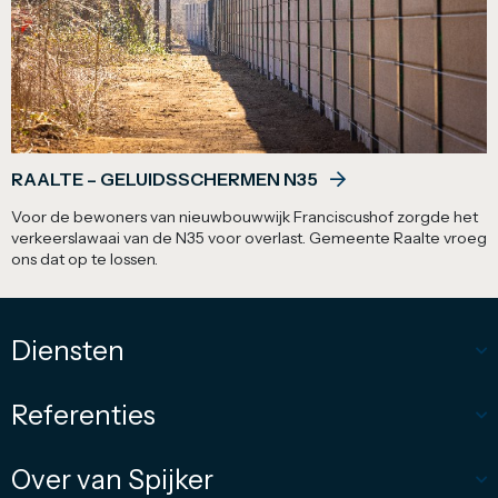
RAALTE – GELUIDSSCHERMEN N35
Voor de bewoners van nieuwbouwwijk Franciscushof zorgde het
verkeerslawaai van de N35 voor overlast. Gemeente Raalte vroeg
ons dat op te lossen.
Diensten
Referenties
Over van Spijker