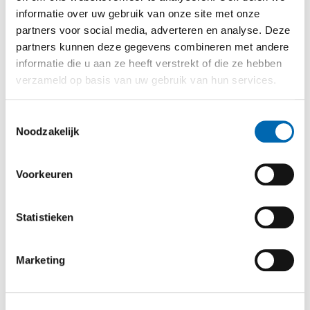
informatie over uw gebruik van onze site met onze
Wegenbouw
partners voor social media, adverteren en analyse. Deze
partners kunnen deze gegevens combineren met andere
Geluidsschermen
informatie die u aan ze heeft verstrekt of die ze hebben
verzameld op basis van uw gebruik van hun services.
Grondwerk
Toestemmingsselectie
Spoorwerk
Noodzakelijk
Constructiewerk
Voorkeuren
Betonbouw
Statistieken
Prefab beton
Marketing
Betonreparatie
Engineering