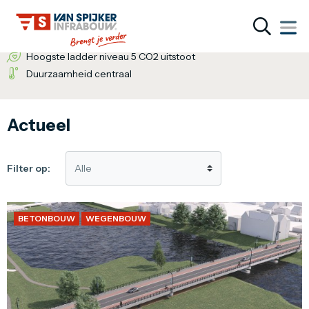
Wij bieden de totaaloplossing
Een inventieve denkwijze
Hoogste ladder niveau 5 CO2 uitstoot
Duurzaamheid centraal
Actueel
Filter op:
BETONBOUW
WEGENBOUW