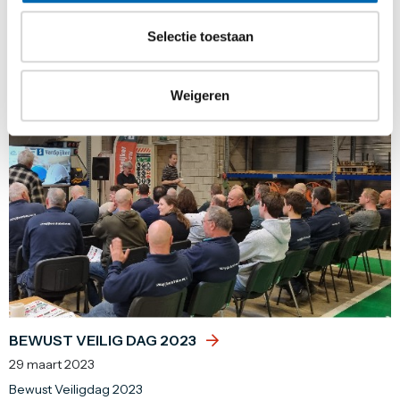
16 mei 2023
Weekendwerk N48 Linde (Gemeente De Wolden)
Selectie toestaan
Weigeren
NIEUWS
BEWUST VEILIG DAG 2023
29 maart 2023
Bewust Veiligdag 2023