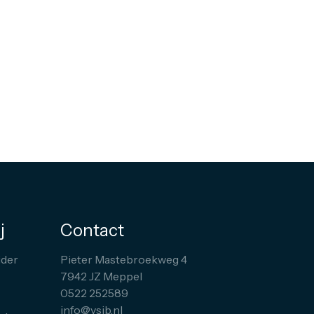
j
Contact
der
Pieter Mastebroekweg 4
7942 JZ Meppel
0522 252589
info@vsib.nl