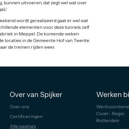
 kunnen uitvoeren, dat zegt wel wat over
’s.'
ekend wordt gerealiseerd gaat er wel wat
chillende elementen voor deze tunnels zelf
bfabriek in Meppel. De komende weken
de locaties in de Gemeente Hof van Twente
aar de treinen rijden weer.
Over van Spijker
Werken bi
Over ons
Werkvoorberei
Civiel - Regio
Certificeringen
Rotterdam
Alle pagina's