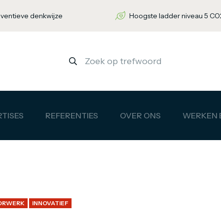
nventieve denkwijze
Hoogste ladder niveau 5 CO2
TISES
REFERENTIES
OVER ONS
WERKEN B
ORWERK
INNOVATIEF