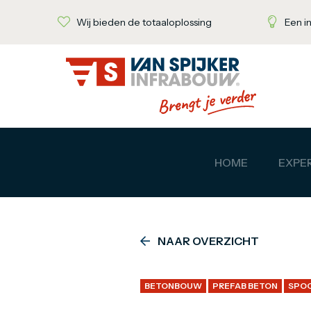
Wij bieden de totaaloplossing
Een i
HOME
EXPER
NAAR OVERZICHT
BETONBOUW
PREFAB BETON
SPO