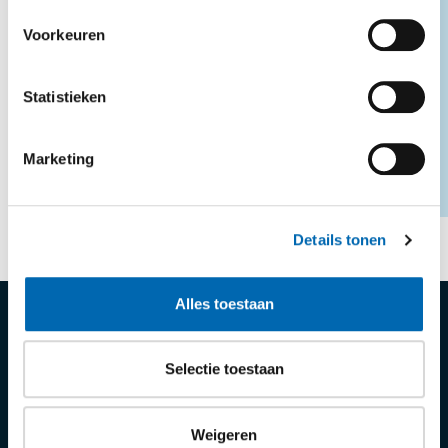
Voorkeuren
Vragen n.a.v. dit
nieuwsbericht?
Statistieken
Marketing
NEEM CONTACT OP
Details tonen
DELEN:
Alles toestaan
Diensten
Selectie toestaan
Referenties
Weigeren
Over van Spijker