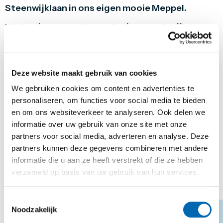
Steenwijklaan in ons eigen mooie Meppel.
We beginnen met het opbreken van de rijbaan en
trottoirs. Daarna gaat de brug eruit. Nadat er
oeverbescherming in de Wold Aa is aangebracht
wordt de nieuwe brug gebouwd. Autoverkeer en
voetgangers houden hun eigen plek op de brug.
Deze website maakt gebruik van cookies
De naastgelegen brug voor fietsers blijft
We gebruiken cookies om content en advertenties te
bestaan. Verder komt er een faunapassage, een
personaliseren, om functies voor social media te bieden
oversteekplaats voor dieren. De prachtige oude
en om ons websiteverkeer te analyseren. Ook delen we
kastanjeboom blijft behouden. Er komt ook een
bankje met uitzicht op de Wold Aa.
informatie over uw gebruik van onze site met onze
partners voor social media, adverteren en analyse. Deze
Het ontwerp van de nieuwe brug is gebaseerd op
partners kunnen deze gegevens combineren met andere
het landgoed van Commissaris de Vos van
informatie die u aan ze heeft verstrekt of die ze hebben
Steenwijk, bij kasteel De Gelder in Wijhe.
verzameld op basis van uw gebruik van hun services.
Toestemmingsselectie
Noodzakelijk
VORIGE
VOLGENDE