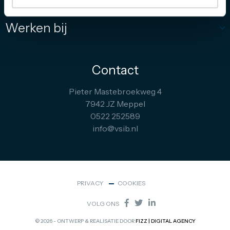
Werken bij
Contact
Pieter Mastebroekweg 4
7942 JZ Meppel
0522 252589
info@vsib.nl
PRIVACY
COOKIES
VOLG ONS
© 2026 - ONTWERP & REALISATIE DOOR
FIZZ | DIGITAL AGENCY