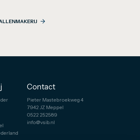
ALLENMAKERIJ
j
Contact
der
Pieter Mastebroekweg 4
7942 JZ Meppel
0522 252589
info@vsib.nl
el
ederland