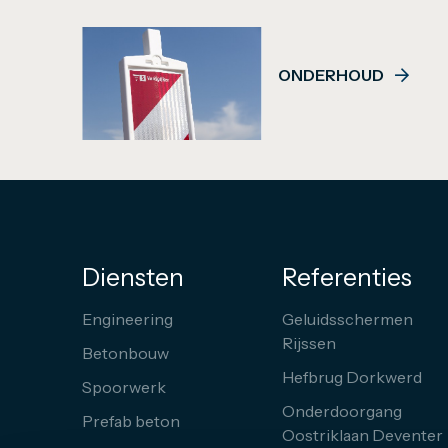
ONDERHOUD
Diensten
Referenties
Engineering
Geluidsschermen
Rijssen
Betonbouw
Hefbrug Dorkwerd
Spoorwerk
Onderdoorgang
Prefab beton
Oostriklaan Deventer