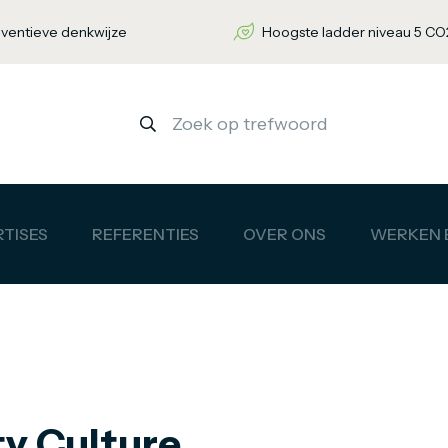
nventieve denkwijze
Hoogste ladder niveau 5 CO2
TISES
REFERENTIES
OVER ONS
WERKEN B
ty Culture