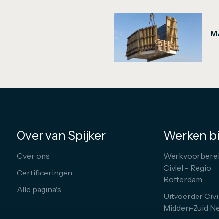
M
Over van Spijker
Werken bi
Over ons
Werkvoorberei
Civiel - Regio
Certificeringen
Rotterdam
Alle pagina's
Uitvoerder Civi
Midden-Zuid N