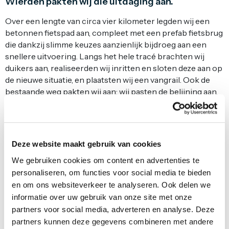
Wierden pakten wij die uitdaging aan.
Over een lengte van circa vier kilometer legden wij een
betonnen fietspad aan, compleet met een prefab fietsbrug
die dankzij slimme keuzes aanzienlijk bijdroeg aan een
snellere uitvoering. Langs het hele tracé brachten wij
duikers aan, realiseerden wij inritten en sloten deze aan op
de nieuwe situatie, en plaatsten wij een vangrail. Ook de
bestaande weg pakten wij aan: wij pasten de belijning aan,
herstelden het asfalt en brachten drie verkeersdrempels
aan om de nieuwe verkeerssituatie goed te laten werken.
De uitvoering vroeg om doorzettingsvermogen.
Deze website maakt gebruik van cookies
Wisselende weersomstandigheden maakten het werk
soms uitdagend, maar binnen circa één jaar was het
We gebruiken cookies om content en advertenties te
project gerealiseerd en in augustus 2024 opgeleverd.
personaliseren, om functies voor social media te bieden
en om ons websiteverkeer te analyseren. Ook delen we
Het resultaat? Een functionele en veilige fietsverbinding
informatie over uw gebruik van onze site met onze
waar de regio Wierden dagelijks van profiteert.
partners voor social media, adverteren en analyse. Deze
partners kunnen deze gegevens combineren met andere