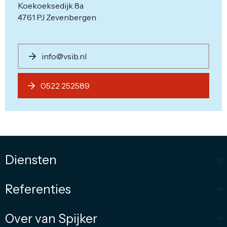
Koekoeksedijk 8a
4761 PJ Zevenbergen
info@vsib.nl
0522 252589
Diensten
Referenties
Over van Spijker