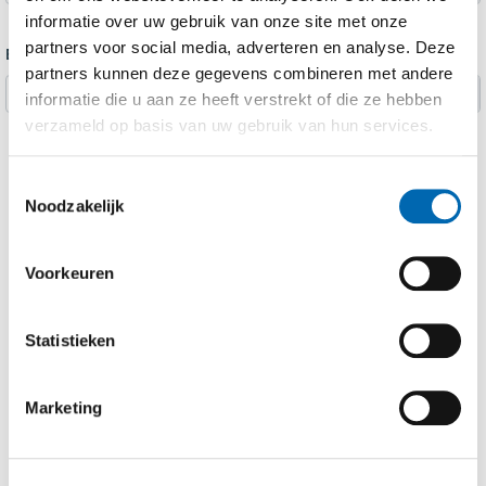
informatie over uw gebruik van onze site met onze
partners voor social media, adverteren en analyse. Deze
Bijlage 2
partners kunnen deze gegevens combineren met andere
Selecteer bestand
informatie die u aan ze heeft verstrekt of die ze hebben
verzameld op basis van uw gebruik van hun services.
Ja,
ik ik ga akkoord met de
privacy verklaring
Toestemmingsselectie
Noodzakelijk
Voorkeuren
VERZENDEN
Statistieken
Marketing