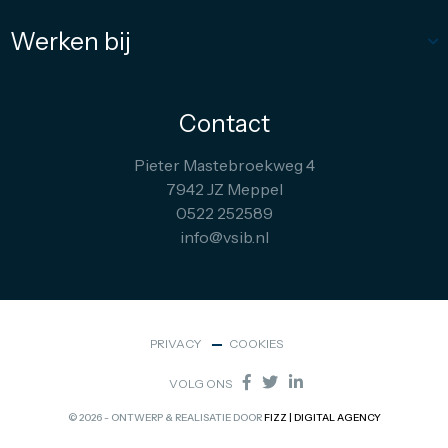
Werken bij
Contact
Pieter Mastebroekweg 4
7942 JZ Meppel
0522 252589
info@vsib.nl
PRIVACY
COOKIES
VOLG ONS
© 2026 - ONTWERP & REALISATIE DOOR
FIZZ | DIGITAL AGENCY