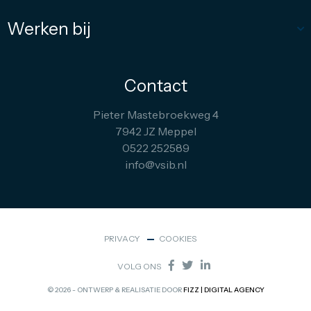
Werken bij
Contact
Pieter Mastebroekweg 4
7942 JZ Meppel
0522 252589
info@vsib.nl
PRIVACY
COOKIES
VOLG ONS
© 2026 - ONTWERP & REALISATIE DOOR
FIZZ | DIGITAL AGENCY