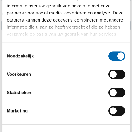
informatie over uw gebruik van onze site met onze
partners voor social media, adverteren en analyse. Deze
Bijlage 2
partners kunnen deze gegevens combineren met andere
Selecteer bestand
informatie die u aan ze heeft verstrekt of die ze hebben
verzameld op basis van uw gebruik van hun services.
Ja,
ik ik ga akkoord met de
privacy verklaring
Toestemmingsselectie
Noodzakelijk
Voorkeuren
VERZENDEN
Statistieken
Marketing