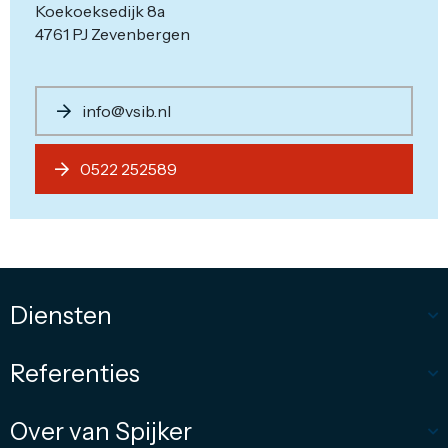
Koekoeksedijk 8a
4761 PJ Zevenbergen
info@vsib.nl
0522 252589
Diensten
Referenties
Over van Spijker