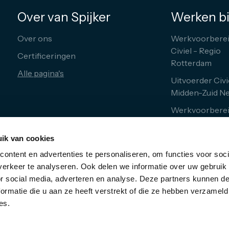
Over van Spijker
Werken bi
Over ons
Werkvoorberei
Civiel - Regio
Certificeringen
Rotterdam
Alle pagina's
Uitvoerder Civi
Midden-Zuid N
Werkvoorberei
Meppel
ik van cookies
Uitvoerder G
Meppel
ontent en advertenties te personaliseren, om functies voor soci
erkeer te analyseren. Ook delen we informatie over uw gebruik
Alle vacatures
or social media, adverteren en analyse. Deze partners kunnen 
ormatie die u aan ze heeft verstrekt of die ze hebben verzameld
es.