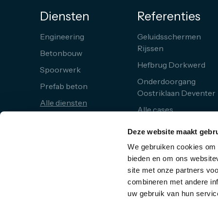
Diensten
Referenties
Engineering
Geluidsschermen
Rijssen
Betonbouw
Hefbrug Dorkwerd
Spoorwerk
Onderdoorgang
Prefab beton
Oostriklaan Deventer
Alle diensten
Alle cases
Deze website maakt gebru
We gebruiken cookies om c
bieden en om ons websitev
site met onze partners vo
combineren met andere inf
uw gebruik van hun servic