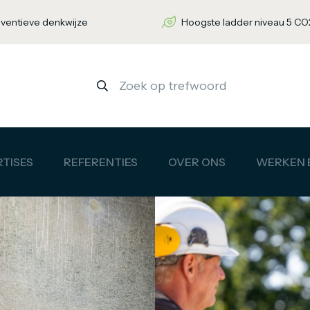
nventieve denkwijze
Hoogste ladder niveau 5 CO2
TISES
REFERENTIES
OVER ONS
WERKEN B