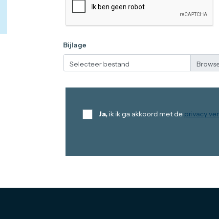
Bijlage
Selecteer bestand
Ja,
ik ik ga akkoord met de
privacy ver