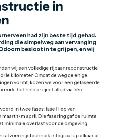
structie in
en
rnerveen had zijn beste tijd gehad.
arding die simpelweg aan vervanging
oorn besloot in te grijpen, en wij
den wij een volledige rijbaanreconstructie
a drie kilometer. Omdat de weg de enige
ningen vormt, kozen we voor een gefaseerde
ende het hele project altijd via één
rd in twee fases: fase I liep van
 maart t/m april. Die fasering gaf de ruimte
t minimale overlast voor de omgeving.
n uitvoeringstechniek integraal op elkaar af