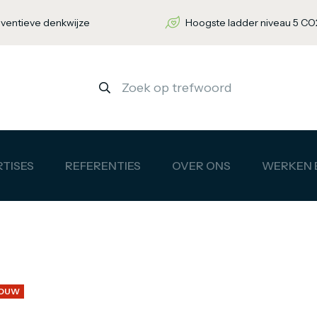
nventieve denkwijze
Hoogste ladder niveau 5 CO2
TISES
REFERENTIES
OVER ONS
WERKEN B
OUW