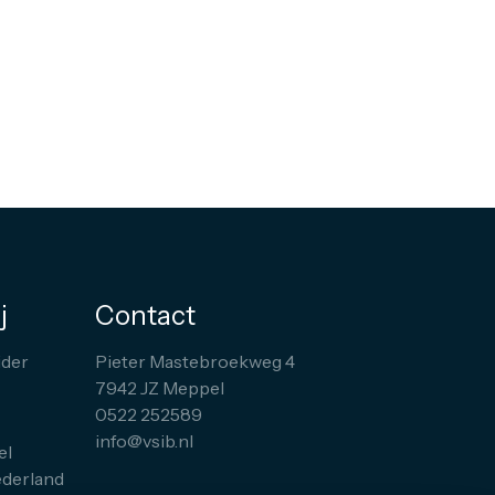
j
Contact
der
Pieter Mastebroekweg 4
7942 JZ Meppel
0522 252589
info@vsib.nl
el
ederland