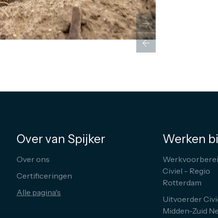
Over van Spijker
Werken bi
Over ons
Werkvoorberei
Civiel - Regio
Certificeringen
Rotterdam
Alle pagina's
Uitvoerder Civi
Midden-Zuid N