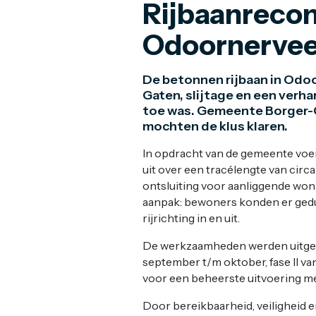
Rijbaanrecon
Odoornerve
De betonnen rijbaan in Odoo
Gaten, slijtage en een verh
toe was. Gemeente Borger-Od
mochten de klus klaren.
In opdracht van de gemeente voer
uit over een tracélengte van circ
ontsluiting voor aanliggende wo
aanpak: bewoners konden er gedur
rijrichting in en uit.
De werkzaamheden werden uitgevoe
september t/m oktober, fase II van
voor een beheerste uitvoering me
Door bereikbaarheid, veiligheid e