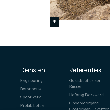
Diensten
Referenties
Engineering
Geluidsschermen
Rijssen
Betonbouw
Hefbrug Dorkwerd
Spoorwerk
Onderdoorgang
Prefab beton
Oostriklaan Deventer