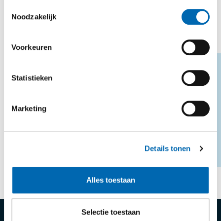
Toestemmingsselectie
Noodzakelijk
Voorkeuren
VORIGE
VOLGENDE
Statistieken
Voor advies of offerte
Marketing
NEEM CONTACT OP
Details tonen
Alles toestaan
DELEN:
Selectie toestaan