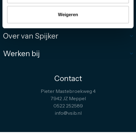
Diensten
Weigeren
Referenties
Over van Spijker
Werken bij
Contact
Pieter Mastebroekweg 4
7942 JZ Meppel
0522 252589
info@vsib.nl