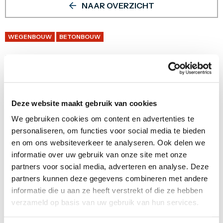
NAAR OVERZICHT
WEGENBOUW
BETONBOUW
Fietspad beton De Wijk
Dit project is uitgevoerd in opdracht van Gemeente De
Wolden.
Deze website maakt gebruik van cookies
Het betrof de realisatie van een betonnen fietspad van ca.
We gebruiken cookies om content en advertenties te
1,8 km en het uitvoeren van grondwerkzaamheden.
personaliseren, om functies voor social media te bieden
en om ons websiteverkeer te analyseren. Ook delen we
informatie over uw gebruik van onze site met onze
partners voor social media, adverteren en analyse. Deze
partners kunnen deze gegevens combineren met andere
informatie die u aan ze heeft verstrekt of die ze hebben
verzameld op basis van uw gebruik van hun services.